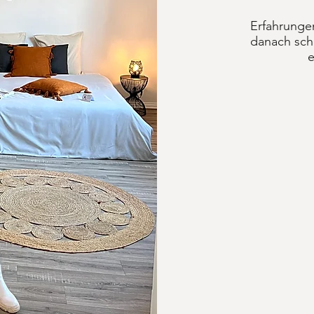
Erfahrunge
danach schn
e
 BÜSUM